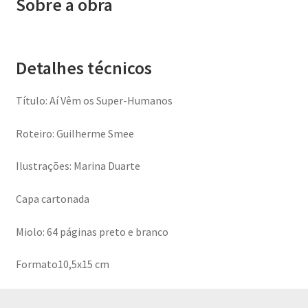
Sobre a obra
e
Moldes
quantidade
Detalhes técnicos
Título: Aí Vêm os Super-Humanos
Roteiro: Guilherme Smee
Ilustrações: Marina Duarte
Capa cartonada
Miolo: 64 páginas preto e branco
Formato10,5x15 cm