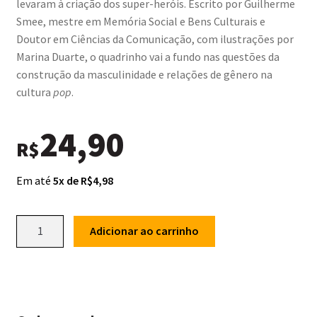
levaram à criação dos super-heróis. Escrito por Guilherme
Smee, mestre em Memória Social e Bens Culturais e
Doutor em Ciências da Comunicação, com ilustrações por
Marina Duarte, o quadrinho vai a fundo nas questões da
construção da masculinidade e relações de gênero na
cultura
pop
.
24,90
R$
Em até
5x de R$4,98
Aí
Adicionar ao carrinho
Vêm
os
Super-
Humanos!
Músculos