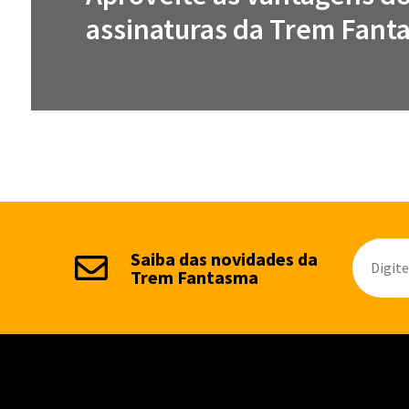
assinaturas da Trem Fant
Saiba das novidades da
Trem Fantasma