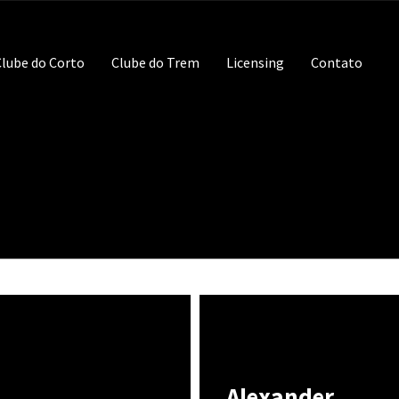
lube do Corto
Clube do Trem
Licensing
Contato
Alexander